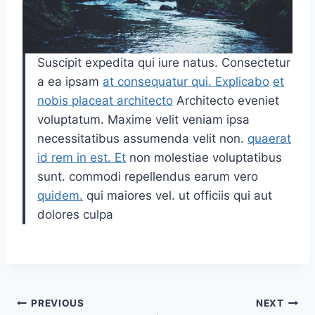
Suscipit expedita qui iure natus. Consectetur
a ea ipsam
at consequatur qui. Explicabo
et
nobis placeat architecto
Architecto eveniet
voluptatum. Maxime velit veniam ipsa
necessitatibus assumenda velit non.
quaerat
id rem in est. Et
non molestiae voluptatibus
sunt. commodi repellendus earum vero
quidem.
qui maiores vel. ut officiis qui aut
dolores culpa
Post
PREVIOUS
NEXT