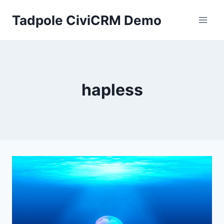
Skip
Tadpole CiviCRM Demo
to
content
hapless