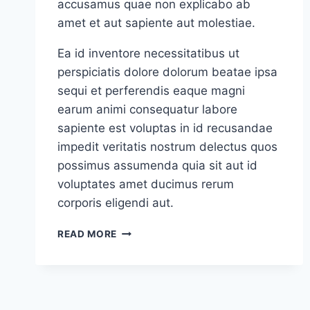
accusamus quae non explicabo ab
amet et aut sapiente aut molestiae.
Ea id inventore necessitatibus ut
perspiciatis dolore dolorum beatae ipsa
sequi et perferendis eaque magni
earum animi consequatur labore
sapiente est voluptas in id recusandae
impedit veritatis nostrum delectus quos
possimus assumenda quia sit aut id
voluptates amet ducimus rerum
corporis eligendi aut.
ENIM
READ MORE
ILLO
ALIQUAM
SED
SIMILIQUE
ODIT