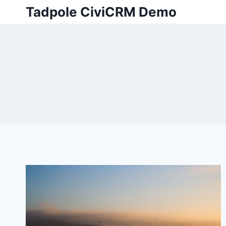
Skip
Tadpole CiviCRM Demo
to
content