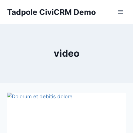
Skip
Tadpole CiviCRM Demo
to
content
video