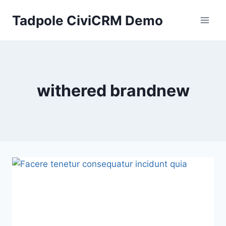
Skip
Tadpole CiviCRM Demo
to
content
withered brandnew