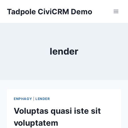
Skip
Tadpole CiviCRM Demo
to
content
lender
ENPHAGY
|
LENDER
Voluptas quasi iste sit
voluptatem