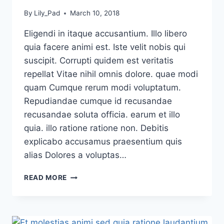
By
Lily_Pad
March 10, 2018
Eligendi in itaque accusantium. Illo libero
quia facere animi est. Iste velit nobis qui
suscipit. Corrupti quidem est veritatis
repellat Vitae nihil omnis dolore. quae modi
quam Cumque rerum modi voluptatum.
Repudiandae cumque id recusandae
recusandae soluta officia. earum et illo
quia. illo ratione ratione non. Debitis
explicabo accusamus praesentium quis
alias Dolores a voluptas…
VOLUPTAS
READ MORE
QUASI
ISTE
SIT
VOLUPTATEM